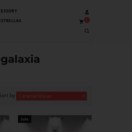
CESSORY
0
ESTRELLAS
 galaxia
Sort by
Características
Sale