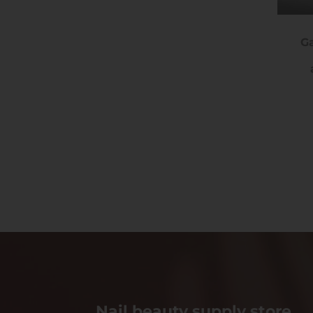
Ga
Nail beauty supply store