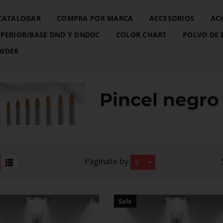
CATALOGAR
COMPRA POR MARCA
ACCESORIOS
AC
PERIOR/BASE DND Y DNDDC
COLOR CHART
POLVO DE 
OWDER
Pincel negro
Paginate by
9
Sale