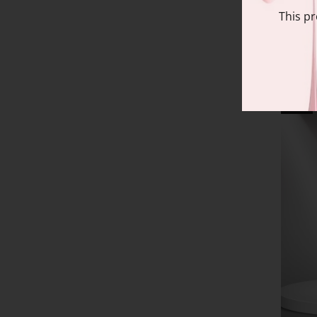
ac
This pr
Sale