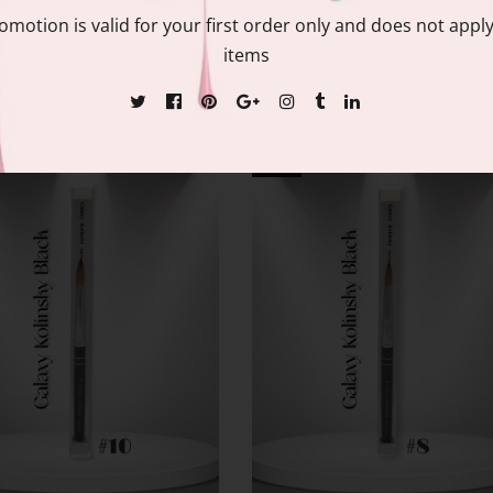
rílicas │ Tamaño #16
acrílicas │ Tamaño
#14
omotion is valid for your first order only and does not apply
$56.99
$67.99
items
$49.99
$71.99
Sale