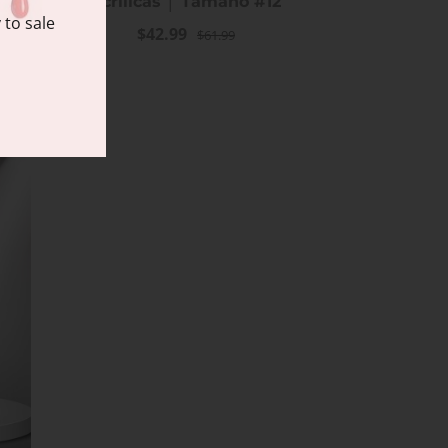
acrílicas │ Tamaño #12
 to sale
$42.99
$61.99