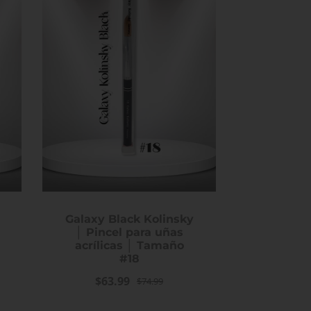
iPrincess Crystal Cat
iPrincess Cry
Eye Gel Collection- 004
Eye Gel Collec
$12.99
$12.99
Galaxy Black Kolinsky
│ Pincel para uñas
acrílicas │ Tamaño
#18
$63.99
$74.99