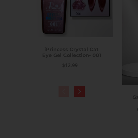
iPrincess Crystal Cat
iPr
Eye Gel Collection- 001
Eye 
$12.99
Ga