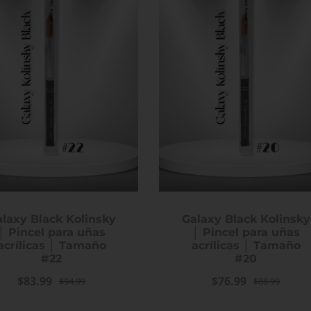
incess Crystal Cat
iPrincess Crystal Cat
Gel Collection- 002
Eye Gel Collection- 003
$12.99
$12.99
laxy Black Kolinsky
Galaxy Black Kolinsky
│ Pincel para uñas
│ Pincel para uñas
acrílicas │ Tamaño
acrílicas │ Tamaño
#22
#20
$83.99
$76.99
$94.99
$88.99