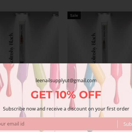
Sale
leenailsupplyut@gmail.com
GET
10%
OFF
Subscribe now and receive a discount on your first order
laxy Black Kolinsky
Galaxy Black Kolinsky
Sub
│ Pincel para uñas
│ Pincel para uñas