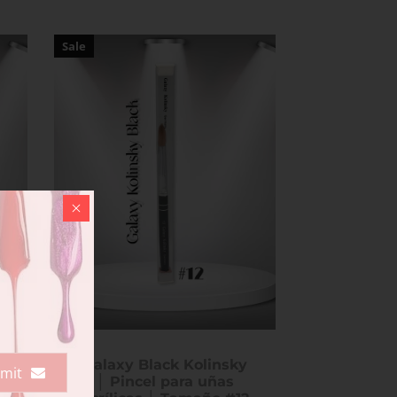
Sale
Galaxy Black Kolinsky
mit
│ Pincel para uñas